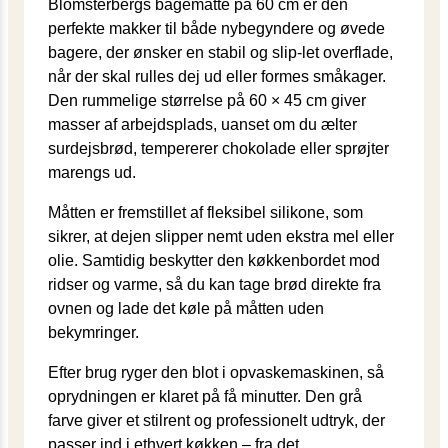
Blomsterbergs bagemåtte på 60 cm er den
perfekte makker til både nybegyndere og øvede
bagere, der ønsker en stabil og slip-let overflade,
når der skal rulles dej ud eller formes småkager.
Den rummelige størrelse på 60 × 45 cm giver
masser af arbejdsplads, uanset om du ælter
surdejsbrød, tempererer chokolade eller sprøjter
marengs ud.
Måtten er fremstillet af fleksibel silikone, som
sikrer, at dejen slipper nemt uden ekstra mel eller
olie. Samtidig beskytter den køkkenbordet mod
ridser og varme, så du kan tage brød direkte fra
ovnen og lade det køle på måtten uden
bekymringer.
Efter brug ryger den blot i opvaskemaskinen, så
oprydningen er klaret på få minutter. Den grå
farve giver et stilrent og professionelt udtryk, der
passer ind i ethvert køkken – fra det