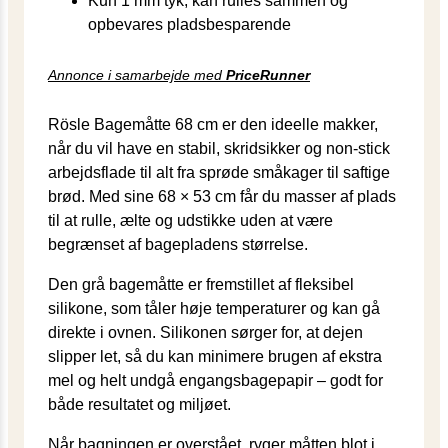
Kun 1 mm tyk, kan rulles sammen og
opbevares pladsbesparende
Annonce i samarbejde med
PriceRunner
Rösle Bagemåtte 68 cm er den ideelle makker,
når du vil have en stabil, skridsikker og non-stick
arbejdsflade til alt fra sprøde småkager til saftige
brød. Med sine 68 × 53 cm får du masser af plads
til at rulle, ælte og udstikke uden at være
begrænset af bagepladens størrelse.
Den grå bage­måtte er fremstillet af fleksibel
silikone, som tåler høje temperaturer og kan gå
direkte i ovnen. Silikonen sørger for, at dejen
slipper let, så du kan minimere brugen af ekstra
mel og helt undgå engangsbagepapir – godt for
både resultatet og miljøet.
Når bagningen er overstået, ryger måtten blot i