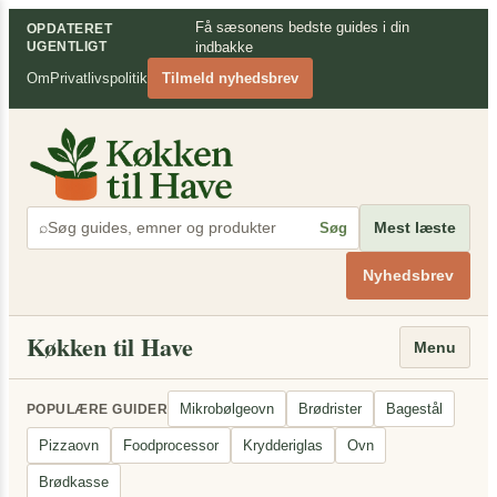
Spring
×
Få sæsonens bedste guides i din
OPDATERET
til
UGENTLIGT
indbakke
indhold
Om
Privatlivspolitik
Tilmeld nyhedsbrev
⌕
Mest læste
Søg
Nyhedsbrev
Køkken til Have
Menu
Mikrobølgeovn
Brødrister
Bagestål
POPULÆRE GUIDER
Pizzaovn
Foodprocessor
Krydderiglas
Ovn
Brødkasse