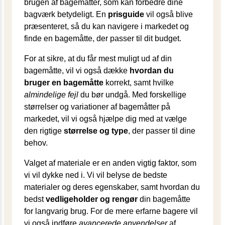
brugen af bagemåtter, som kan forbedre dine
bagværk betydeligt. En
prisguide
vil også blive
præsenteret, så du kan navigere i markedet og
finde en bagemåtte, der passer til dit budget.
For at sikre, at du får mest muligt ud af din
bagemåtte, vil vi også dække
hvordan du
bruger en bagemåtte
korrekt, samt hvilke
almindelige fejl
du bør undgå. Med forskellige
størrelser og variationer af bagemåtter på
markedet, vil vi også hjælpe dig med at vælge
den rigtige
størrelse og type
, der passer til dine
behov.
Valget af materiale er en anden vigtig faktor, som
vi vil dykke ned i. Vi vil belyse de bedste
materialer og deres egenskaber, samt hvordan du
bedst
vedligeholder og rengør
din bagemåtte
for langvarig brug. For de mere erfarne bagere vil
vi også indføre
avancerede anvendelser
af