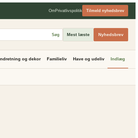
Om
Privatlivspolitik
Tilmeld nyhedsbrev
Mest læste
Nyhedsbrev
Søg
Indretning og dekor
Familieliv
Have og udeliv
Indlæg