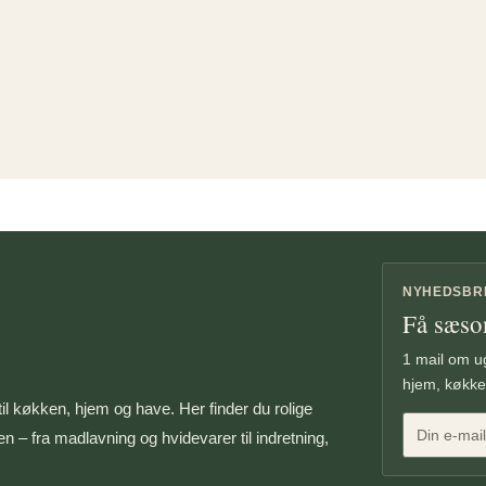
NYHEDSBR
Få sæso
1 mail om ug
hjem, køkke
il køkken, hjem og have. Her finder du rolige
n – fra madlavning og hvidevarer til indretning,