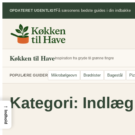
Spring
Få sæsonens bedste guides i din indbakke
OPDATERET UGENTLIGT
til
indhold
Køkken til Have
Inspiration fra gryde til grønne fingre
Mikrobølgeovn
Brødrister
Bagestål
Pi
POPULÆRE GUIDER
Kategori:
Indlæg
→
Indhold