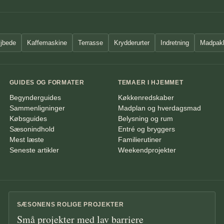
jbede
Kaffemaskine
Terrasse
Krydderurter
Indretning
Madpak
GUIDES OG FORMATER
TEMAER I HJEMMET
Begynderguides
Køkkenredskaber
Sammenligninger
Madplan og hverdagsmad
Købsguides
Belysning og rum
Sæsonindhold
Entré og bryggers
Mest læste
Familierutiner
Seneste artikler
Weekendprojekter
SÆSONENS ROLIGE PROJEKTER
Små projekter med lav barriere