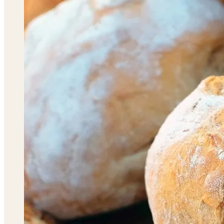
PASSER
PERFEKT
IND