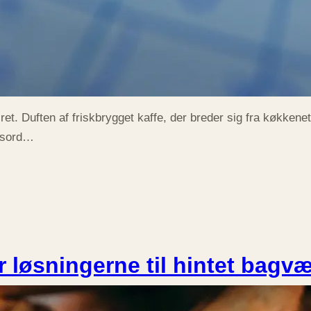
iret. Duften af friskbrygget kaffe, der breder sig fra køkkene
ydsord…
 løsningerne til hintet bagv