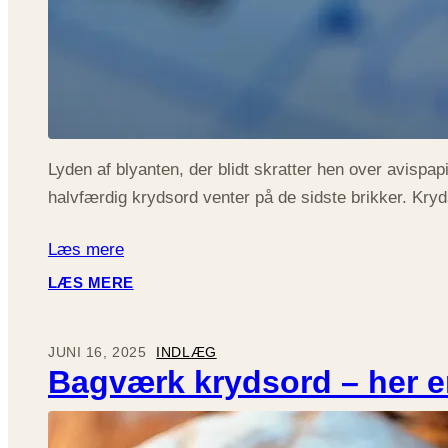
Lyden af blyanten, der blidt skratter hen over avispap
halvfærdig krydsord venter på de sidste brikker. Kr
Læs mere
:
LÆS MERE
5
HYGGELIGE
STEDER
JUNI 16, 2025
INDLÆG
I
Bagværk krydsord – her er
HJEMMET,
HVOR
KRYDSORD