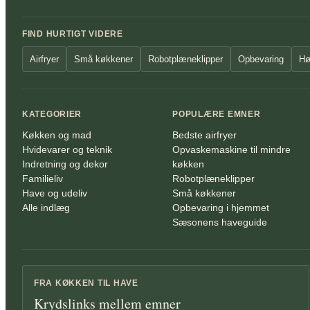
FIND HURTIGT VIDERE
Airfryer
Små køkkener
Robotplæneklipper
Opbevaring
Hø
KATEGORIER
POPULÆRE EMNER
Køkken og mad
Bedste airfryer
Hvidevarer og teknik
Opvaskemaskine til mindre
Indretning og dekor
køkken
Familieliv
Robotplæneklipper
Have og udeliv
Små køkkener
Alle indlæg
Opbevaring i hjemmet
Sæsonens haveguide
FRA KØKKEN TIL HAVE
Krydslinks mellem emner