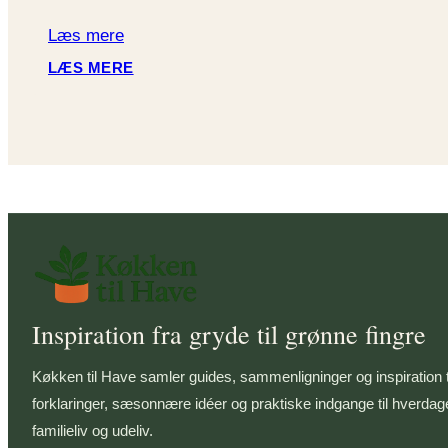
Læs mere
:
LÆS MERE
BAGVÆRK
KRYDSORD
–
HER
ER
LØSNINGERNE
TIL
HINTET
BAGVÆRK
Inspiration fra gryde til grønne fingre
Køkken til Have samler guides, sammenligninger og inspiration t
forklaringer, sæsonnære idéer og praktiske indgange til hverdage
familieliv og udeliv.