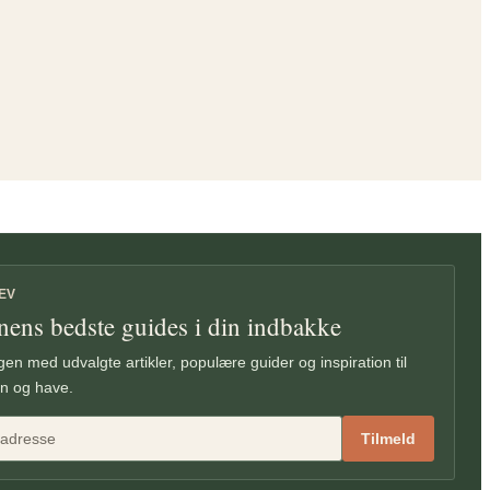
EV
nens bedste guides i din indbakke
en med udvalgte artikler, populære guider og inspiration til
n og have.
Tilmeld