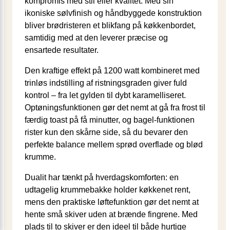
kompromis med stil eller kvalitet. Med sin
ikoniske sølvfinish og håndbyggede konstruktion
bliver brødristeren et blikfang på køkkenbordet,
samtidig med at den leverer præcise og
ensartede resultater.
Den kraftige effekt på 1200 watt kombineret med
trinløs indstilling af ristningsgraden giver fuld
kontrol – fra let gylden til dybt karamelliseret.
Optøningsfunktionen gør det nemt at gå fra frost til
færdig toast på få minutter, og bagel-funktionen
rister kun den skårne side, så du bevarer den
perfekte balance mellem sprød overflade og blød
krumme.
Dualit har tænkt på hverdagskomforten: en
udtagelig krummebakke holder køkkenet rent,
mens den praktiske løftefunktion gør det nemt at
hente små skiver uden at brænde fingrene. Med
plads til to skiver er den ideel til både hurtige