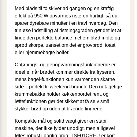
Med plads til to skiver ad gangen og en kraftig
effekt på 950 W opvarmes risteren hurtigt, så du
sparer dyrebare minutter i en travl hverdag. Den
trinløse indstilling af ristningsgraden gør det let at
finde den perfekte balance mellem blød midte og
sprød skorpe, uanset om det er grovbrød, toast
eller hjemmebagte boller.
Optønings- og genopvarmningsfunktionerne er
ideelle, når brødet kommer direkte fra fryseren,
mens bagel-funktionen kun varmer den skårne
side – perfekt til weekend-brunch. Den udtagelige
krummebakke holder køkkenbordet rent, og
løftefunktionen gør det sikkert at få selv små
stykker brød op uden at brænde fingrene.
Kompakte mål og solid vægt giver en stabil
maskine, der ikke fylder unødigt, men alligevel
føles robust i daglig brug. TSF01CREU er kort