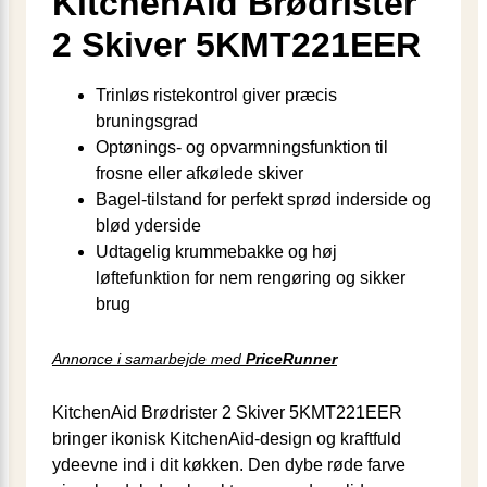
KitchenAid Brødrister
2 Skiver 5KMT221EER
Trinløs ristekontrol giver præcis
bruningsgrad
Optønings- og opvarmningsfunktion til
frosne eller afkølede skiver
Bagel-tilstand for perfekt sprød inderside og
blød yderside
Udtagelig krummebakke og høj
løftefunktion for nem rengøring og sikker
brug
Annonce i samarbejde med
PriceRunner
KitchenAid Brødrister 2 Skiver 5KMT221EER
bringer ikonisk KitchenAid-design og kraftfuld
ydeevne ind i dit køkken. Den dybe røde farve