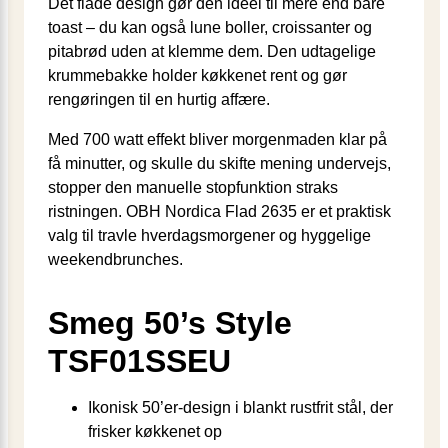
Det flade design gør den ideel til mere end bare
toast – du kan også lune boller, croissanter og
pitabrød uden at klemme dem. Den udtagelige
krummebakke holder køkkenet rent og gør
rengøringen til en hurtig affære.
Med 700 watt effekt bliver morgenmaden klar på
få minutter, og skulle du skifte mening undervejs,
stopper den manuelle stopfunktion straks
ristningen. OBH Nordica Flad 2635 er et praktisk
valg til travle hverdagsmorgener og hyggelige
weekendbrunches.
Smeg 50’s Style
TSF01SSEU
Ikonisk 50’er-design i blankt rustfrit stål, der
frisker køkkenet op