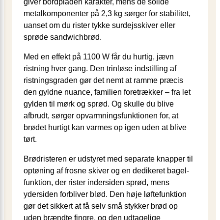
giver bordpladen karakter, mens de solide
metalkomponenter på 2,3 kg sørger for stabilitet,
uanset om du rister tykke surdejs­skiver eller
sprøde sandwichbrød.
Med en effekt på 1100 W får du hurtig, jævn
ristning hver gang. Den trinløse indstilling af
ristningsgraden gør det nemt at ramme præcis
den gyldne nuance, familien foretrækker – fra let
gylden til mørk og sprød. Og skulle du blive
afbrudt, sørger opvarmnings­funktionen for, at
brødet hurtigt kan varmes op igen uden at blive
tørt.
Brødristeren er udstyret med separate knapper til
optøning af frosne skiver og en dedikeret bagel-
funktion, der rister indersiden sprød, mens
ydersiden forbliver blød. Den høje løftefunktion
gør det sikkert at få selv små stykker brød op
uden brændte fingre, og den udtagelige