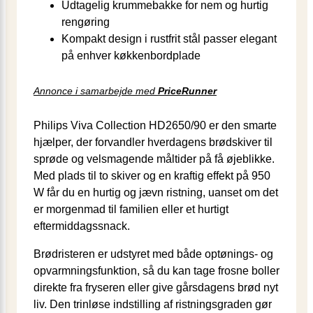
Udtagelig krummebakke for nem og hurtig
rengøring
Kompakt design i rustfrit stål passer elegant
på enhver køkkenbordplade
Annonce i samarbejde med
PriceRunner
Philips Viva Collection HD2650/90 er den smarte
hjælper, der forvandler hverdagens brødskiver til
sprøde og velsmagende måltider på få øjeblikke.
Med plads til to skiver og en kraftig effekt på 950
W får du en hurtig og jævn ristning, uanset om det
er morgenmad til familien eller et hurtigt
eftermiddags­snack.
Brødristeren er udstyret med både optønings- og
opvarmnings­funktion, så du kan tage frosne boller
direkte fra fryseren eller give gårsdagens brød nyt
liv. Den trinløse indstilling af ristnings­graden gør