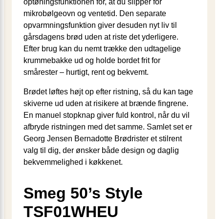
optøningsfunktionen for, at du slipper for
mikrobølgeovn og ventetid. Den separate
opvarmningsfunktion giver desuden nyt liv til
gårsdagens brød uden at riste det yderligere.
Efter brug kan du nemt trække den udtagelige
krummebakke ud og holde bordet frit for
smårester – hurtigt, rent og bekvemt.
Brødet løftes højt op efter ristning, så du kan tage
skiverne ud uden at risikere at brænde fingrene.
En manuel stopknap giver fuld kontrol, når du vil
afbryde ristningen med det samme. Samlet set er
Georg Jensen Bernadotte Brødrister et stilrent
valg til dig, der ønsker både design og daglig
bekvemmelighed i køkkenet.
Smeg 50’s Style
TSF01WHEU