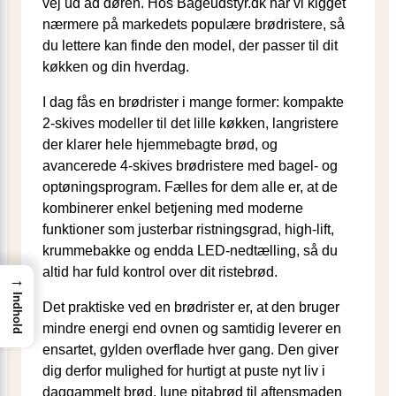
vej ud ad døren. Hos Bageudstyr.dk har vi kigget
nærmere på markedets populære brødristere, så
du lettere kan finde den model, der passer til dit
køkken og din hverdag.
I dag fås en brødrister i mange former: kompakte
2-skives modeller til det lille køkken, langristere
der klarer hele hjemmebagte brød, og
avancerede 4-skives brødristere med bagel- og
optøningsprogram. Fælles for dem alle er, at de
kombinerer enkel betjening med moderne
funktioner som justerbar ristningsgrad, high-lift,
krummebakke og endda LED-nedtælling, så du
altid har fuld kontrol over dit ristebrød.
→
Indhold
Det praktiske ved en brødrister er, at den bruger
mindre energi end ovnen og samtidig leverer en
ensartet, gylden overflade hver gang. Den giver
dig derfor mulighed for hurtigt at puste nyt liv i
daggammelt brød, lune pitabrød til aftensmaden