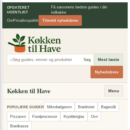
Spring
×
Få sæsonens bedste guides i din
OPDATERET
til
UGENTLIGT
indbakke
indhold
Om
Privatlivspolitik
Tilmeld nyhedsbrev
⌕
Mest læste
Søg
Nyhedsbrev
Køkken til Have
Menu
Mikrobølgeovn
Brødrister
Bagestål
POPULÆRE GUIDER
Pizzaovn
Foodprocessor
Krydderiglas
Ovn
Brødkasse