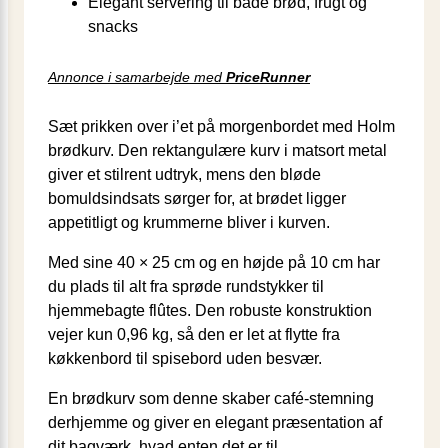
Elegant servering til både brød, frugt og
snacks
Annonce i samarbejde med
PriceRunner
Sæt prikken over i’et på morgenbordet med Holm
brødkurv. Den rektangulære kurv i matsort metal
giver et stilrent udtryk, mens den bløde
bomuldsindsats sørger for, at brødet ligger
appetitligt og krummerne bliver i kurven.
Med sine 40 × 25 cm og en højde på 10 cm har
du plads til alt fra sprøde rundstykker til
hjemmebagte flûtes. Den robuste konstruktion
vejer kun 0,96 kg, så den er let at flytte fra
køkkenbord til spisebord uden besvær.
En brødkurv som denne skaber café-stemning
derhjemme og giver en elegant præsentation af
dit bagværk, hvad enten det er til