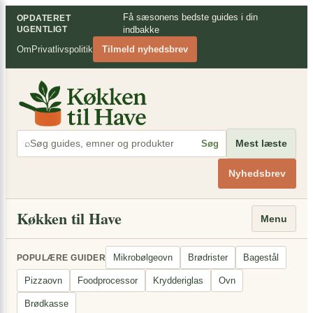
Spring
×
Få sæsonens bedste guides i din
OPDATERET
til
UGENTLIGT
indbakke
indhold
Om
Privatlivspolitik
Tilmeld nyhedsbrev
⌕
Mest læste
Søg
Nyhedsbrev
Køkken til Have
Menu
Mikrobølgeovn
Brødrister
Bagestål
POPULÆRE GUIDER
Pizzaovn
Foodprocessor
Krydderiglas
Ovn
Brødkasse