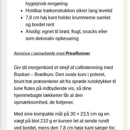
hygiejnisk rengøring
Holdbar træ­konstruktion sikrer lang levetid
7,8 cm høj kant holder krummerne samlet
og bordet rent
Alsidig: egnet til brød, frugt, snacks eller
som dekorativ opbevaring
Annonce i samarbejde med
PriceRunner
Giv dit morgenbord et strejf af caféstemning med
Bastian – Brødkurv. Den ovale kurv i poleret,
brunt træ præsenterer alt fra sprøde rundstykker til
lune flutes på indbydende vis, så dine
hjemmebagte lækkerier får al den
opmærksomhed, de fortjener.
Med sine kompakte mål på 30 × 23,5 cm og en
vægt på blot 210 g er kurven let at sende rundt
ved bordet, mens den 7,8 cm høje kant sørger for,