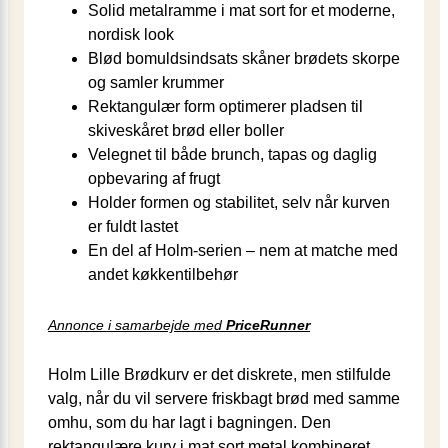
Solid metalramme i mat sort for et moderne,
nordisk look
Blød bomuldsindsats skåner brødets skorpe
og samler krummer
Rektangulær form optimerer pladsen til
skiveskåret brød eller boller
Velegnet til både brunch, tapas og daglig
opbevaring af frugt
Holder formen og stabilitet, selv når kurven
er fuldt lastet
En del af Holm-serien – nem at matche med
andet køkkentilbehør
Annonce i samarbejde med
PriceRunner
Holm Lille Brødkurv er det diskrete, men stilfulde
valg, når du vil servere friskbagt brød med samme
omhu, som du har lagt i bagningen. Den
rektangulære kurv i mat sort metal kombineret