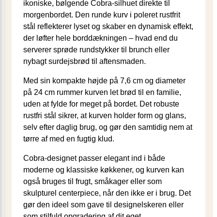
ikoniske, bølgende Cobra‐silhuet direkte til
morgenbordet. Den runde kurv i poleret rustfrit
stål reflekterer lyset og skaber en dynamisk effekt,
der løfter hele borddækningen – hvad end du
serverer sprøde rundstykker til brunch eller
nybagt surdejsbrød til aftensmaden.
Med sin kompakte højde på 7,6 cm og diameter
på 24 cm rummer kurven let brød til en familie,
uden at fylde for meget på bordet. Det robuste
rustfri stål sikrer, at kurven holder form og glans,
selv efter daglig brug, og gør den samtidig nem at
tørre af med en fugtig klud.
Cobra‐designet passer elegant ind i både
moderne og klassiske køkkener, og kurven kan
også bruges til frugt, småkager eller som
skulpturel centerpiece, når den ikke er i brug. Det
gør den ideel som gave til designelskeren eller
som stilfuld opgradering af dit eget