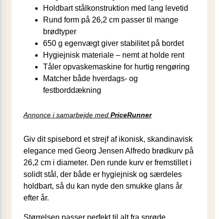
Holdbart stålkonstruktion med lang levetid
Rund form på 26,2 cm passer til mange
brødtyper
650 g egenvægt giver stabilitet på bordet
Hygiejnisk materiale – nemt at holde rent
Tåler opvaskemaskine for hurtig rengøring
Matcher både hverdags- og
festborddækning
Annonce i samarbejde med
PriceRunner
Giv dit spisebord et strejf af ikonisk, skandinavisk
elegance med Georg Jensen Alfredo brødkurv på
26,2 cm i diameter. Den runde kurv er fremstillet i
solidt stål, der både er hygiejnisk og særdeles
holdbart, så du kan nyde den smukke glans år
efter år.
Størrelsen passer perfekt til alt fra sprøde