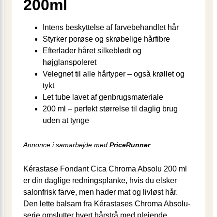
200ml
Intens beskyttelse af farvebehandlet hår
Styrker porøse og skrøbelige hårfibre
Efterlader håret silkeblødt og
højglanspoleret
Velegnet til alle hårtyper – også krøllet og
tykt
Let tube lavet af genbrugsmateriale
200 ml – perfekt størrelse til daglig brug
uden at tynge
Annonce i samarbejde med
PriceRunner
Kérastase Fondant Cica Chroma Absolu 200 ml
er din daglige redningsplanke, hvis du elsker
salonfrisk farve, men hader mat og livløst hår.
Den lette balsam fra Kérastases Chroma Absolu-
serie omslutter hvert hårstrå med plejende