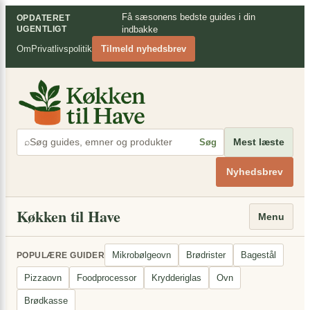
Spring
×
Få sæsonens bedste guides i din
OPDATERET
til
UGENTLIGT
indbakke
indhold
Om
Privatlivspolitik
Tilmeld nyhedsbrev
⌕
Mest læste
Søg
Nyhedsbrev
Køkken til Have
Menu
Mikrobølgeovn
Brødrister
Bagestål
POPULÆRE GUIDER
Pizzaovn
Foodprocessor
Krydderiglas
Ovn
Brødkasse