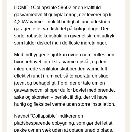
HOME It Collapsible 58602 er en kraftfuld
gasvarmeovn til gulvplacering, der leverer op til
4,2 kW varme – nok til hurtigt at lune udestuen,
garagen eller værkstedet på kølige dage. Den
sorte, robuste konstruktion giver et stilrent udtryk,
som falder diskret ind i de fleste indretninger.
Med indbyggede hjul kan ovnen nemt rulles hen,
hvor behovet for ekstra varme opstår, og den
integrerede ventilator skubber den varme luft
effektivt rundt i rummet, så temperaturen stiger
jævnt og behageligt. Fordi der er tale om en
gasvarmeovn, slipper du for bøvlet med brænde,
aske og skorsten – perfekt til dig, der vil have
hurtig og fleksibel varme uden større installation.
Navnet “Collapsible” indikerer en
pladsbesparende opbygning, som gør det let at
pakke ovnen væk uden at optage unødig plads,