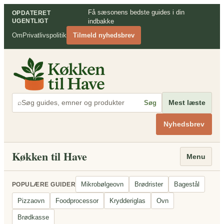
Spring
Få sæsonens bedste guides i din
OPDATERET
til
UGENTLIGT
indbakke
indhold
Om
Privatlivspolitik
Tilmeld nyhedsbrev
⌕
Mest læste
Søg
Nyhedsbrev
Køkken til Have
Menu
Mikrobølgeovn
Brødrister
Bagestål
POPULÆRE GUIDER
Pizzaovn
Foodprocessor
Krydderiglas
Ovn
Brødkasse