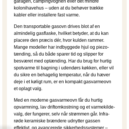
garagen, campingvognen eller det mindre
kolonihavehus – uden at du behøver trække
kabler eller installere fast varme.
Den transportable gasovn drives blot af en
almindelig gasflaske, hvilket betyder, at du kan
placere den præcis dér, hvor kulden rammer.
Mange modeller har indbyggede hjul og piezo-
tænding, så du både sparer tid og slipper for
besværet med optænding. Har du brug for hurtig
spotvarme til bagning i udendørs køkken, eller vil
du sikre en behagelig temperatur, når du hæver
deje i et køligt rum, er en kompakt gasvarmeovn
et oplagt valg.
Med en moderne gasvarmeovn får du hurtig
opvarmning, lav drift­omkostning og et varmekilde-
valg, der fungerer, selv når strømmen går. Infra­
røde keramiske brændere udnytter gassen
effektivt, og avancerede sikkerheds­systemer –