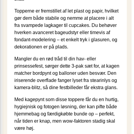
Topperne er fremstillet af let plast og papir, hvilket
gør dem både stabile og nemme at placere i alt
fra svampede lagkager til cupcakes. Du behøver
hverken avanceret bageudstyr eller timevis af
fondant-modelering – et enkelt tryk i glasuren, og
dekorationen er på plads.
Mangler du en rød tråd til din hav- eller
prinsessefest, sørger dette 3-pak sæt for, at kagen
matcher bordpynt og balloner uden besvær. Den
iriserende overflade fanger lyset fra stearinlys og
kamera-blitz, så dine festbilleder får ekstra glans.
Med kagepynt som disse toppere får du en hurtig,
hygiejnisk og fotogen løsning, der kan pifte både
hjemmebag og færdigkøbte bunde op – perfekt,
når tiden er knap, men wow-faktoren stadig skal
være høj.