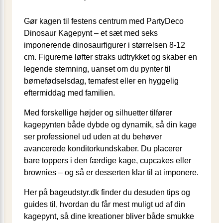
Gør kagen til festens centrum med PartyDeco
Dinosaur Kagepynt – et sæt med seks
imponerende dinosaur­figurer i størrelsen 8-12
cm. Figurerne løfter straks udtrykket og skaber en
legende stemning, uanset om du pynter til
børnefødselsdag, temafest eller en hyggelig
eftermiddag med familien.
Med forskellige højder og silhuetter tilfører
kagepynten både dybde og dynamik, så din kage
ser professionel ud uden at du behøver
avancerede konditorkundskaber. Du placerer
bare toppers i den færdige kage, cupcakes eller
brownies – og så er desserten klar til at imponere.
Her på bageudstyr.dk finder du desuden tips og
guides til, hvordan du får mest muligt ud af din
kagepynt, så dine kreationer bliver både smukke