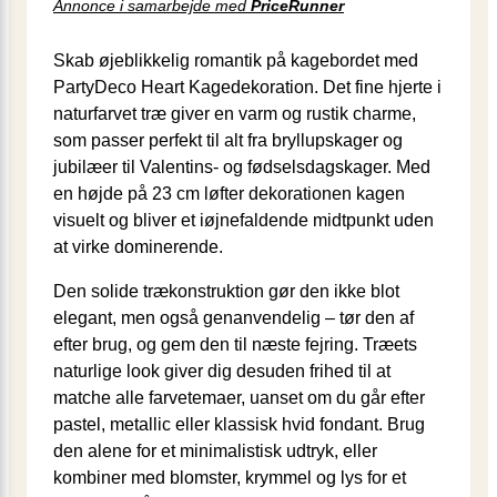
Annonce i samarbejde med
PriceRunner
Skab øjeblikkelig romantik på kagebordet med
PartyDeco Heart Kagedekoration. Det fine hjerte i
naturfarvet træ giver en varm og rustik charme,
som passer perfekt til alt fra bryllupskager og
jubilæer til Valentins- og fødselsdagskager. Med
en højde på 23 cm løfter dekorationen kagen
visuelt og bliver et iøjnefaldende midtpunkt uden
at virke dominerende.
Den solide trækonstruktion gør den ikke blot
elegant, men også genanvendelig – tør den af
efter brug, og gem den til næste fejring. Træets
naturlige look giver dig desuden frihed til at
matche alle farvetemaer, uanset om du går efter
pastel, metallic eller klassisk hvid fondant. Brug
den alene for et minimalistisk udtryk, eller
kombiner med blomster, krymmel og lys for et