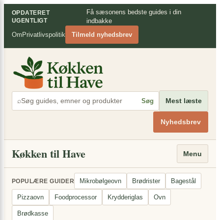
Spring
×
Få sæsonens bedste guides i din
OPDATERET
til
UGENTLIGT
indbakke
indhold
Om
Privatlivspolitik
Tilmeld nyhedsbrev
⌕
Mest læste
Søg
Nyhedsbrev
Køkken til Have
Menu
Mikrobølgeovn
Brødrister
Bagestål
POPULÆRE GUIDER
Pizzaovn
Foodprocessor
Krydderiglas
Ovn
Brødkasse