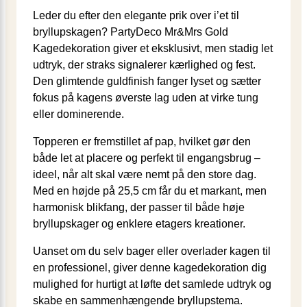
Leder du efter den elegante prik over i’et til
bryllupskagen? PartyDeco Mr&Mrs Gold
Kagedekoration giver et eksklusivt, men stadig let
udtryk, der straks signalerer kærlighed og fest.
Den glimtende guldfinish fanger lyset og sætter
fokus på kagens øverste lag uden at virke tung
eller dominerende.
Topperen er fremstillet af pap, hvilket gør den
både let at placere og perfekt til engangsbrug –
ideel, når alt skal være nemt på den store dag.
Med en højde på 25,5 cm får du et markant, men
harmonisk blikfang, der passer til både høje
bryllupskager og enklere etagers kreationer.
Uanset om du selv bager eller overlader kagen til
en professionel, giver denne kagedekoration dig
mulighed for hurtigt at løfte det samlede udtryk og
skabe en sammenhængende bryllupstema.