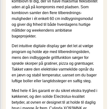
kombiovn til dig, der vil have maksimal fleksibilitet
uden at gå på kompromis med pladsen. Som
kombiovn samler den flere tilberednings­
muligheder i ét enkelt 60 cm indbygningsmodul
og giver dig frihed til både hverdagens hurtige
måltider og weekendens ambitiøse
bageprojekter.
Det intuitive digitale display gør det let at vælge
program og holde øje med tilberedningstiden,
mens den indbyggede grillfunktion sørger for
sprøde skorper på gratiner, pizza og grøntsager.
Takket være den elektriske varmekilde opnår du
en jævn og stabil temperatur, uanset om du bager
luftige boller eller langtidssteger en saftig steg.
Med hele 4 års garanti er du sikret ekstra tryghed i
køkkenet, og den solide Electrolux-kvalitet
betyder, at ovnen er designet til at holde til daglig
brug i mange år frem. Cylinda XO93MNK er