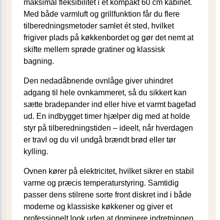
maksimal fleksibilitet i et kompakt 60 cm kabinet.
Med både varmluft og grillfunktion får du flere
tilberedningsmetoder samlet ét sted, hvilket
frigiver plads på køkkenbordet og gør det nemt at
skifte mellem sprøde gratiner og klassisk
bagning.
Den nedad­åbnende ovnlåge giver uhindret
adgang til hele ovnkammeret, så du sikkert kan
sætte bradepander ind eller hive et varmt bagefad
ud. En indbygget timer hjælper dig med at holde
styr på tilberedningstiden – ideelt, når hverdagen
er travl og du vil undgå brændt brød eller tør
kylling.
Ovnen kører på elektricitet, hvilket sikrer en stabil
varme og præcis temperaturstyring. Samtidig
passer dens stilrene sorte front diskret ind i både
moderne og klassiske køkkener og giver et
professionelt look uden at dominere indretningen.