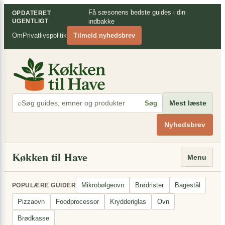
Spring
×
Få sæsonens bedste guides i din
OPDATERET
til
UGENTLIGT
indbakke
indhold
Om
Privatlivspolitik
Tilmeld nyhedsbrev
⌕
Mest læste
Søg
Nyhedsbrev
Køkken til Have
Menu
Mikrobølgeovn
Brødrister
Bagestål
POPULÆRE GUIDER
Pizzaovn
Foodprocessor
Krydderiglas
Ovn
Brødkasse