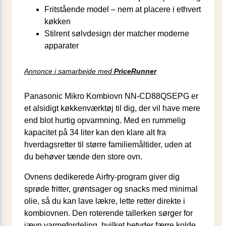
Fritstående model – nem at placere i ethvert
køkken
Stilrent sølvdesign der matcher moderne
apparater
Annonce i samarbejde med
PriceRunner
Panasonic Mikro Kombiovn NN-CD88QSEPG er
et alsidigt køkkenværktøj til dig, der vil have mere
end blot hurtig opvarmning. Med en rummelig
kapacitet på 34 liter kan den klare alt fra
hverdagsretter til større familiemåltider, uden at
du behøver tænde den store ovn.
Ovnens dedikerede Airfry-program giver dig
sprøde fritter, grøntsager og snacks med minimal
olie, så du kan lave lækre, lette retter direkte i
kombiovnen. Den roterende tallerken sørger for
jævn varmefordeling, hvilket betyder færre kolde