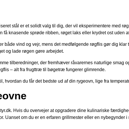
ret stål er et solidt valg til dig, der vil eksperimentere med r
an få knasende sprøde ribben, røget laks eller krydret ost uden a
ler både vind og vejr, mens det medfølgende røgflis gør dig klar
taget og lade røgen gøre arbejdet.
me tilberedninger, der fremhæver råvarernes naturlige smag og
lis – alt fra frugttræ til bøgetræ fungerer glimrende.
, hvordan du får det bedste ud af din rygeovn, lige fra temperaturs
geovne
yr.dk. Hvis du overvejer at opgradere dine kulinariske færdighed
for. Uanset om du er en erfaren grillmester eller en nybegynder i