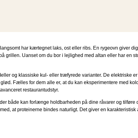
er langsomt har kærtegnet laks, ost eller ribs. En rygeovn giver 
 grillen. Uanset om du bor i lejlighed med altan eller har en stor
ler og klassiske kul- eller træfyrede varianter. De elektriske
og glød. Fælles for dem alle er, at du kan eksperimentere med kol
 avanceret restaurantudstyr.
er både kan forlænge holdbarheden på dine råvarer og tilføre 
t med, at proteinerne bindes naturligt. Det giver en karakterist