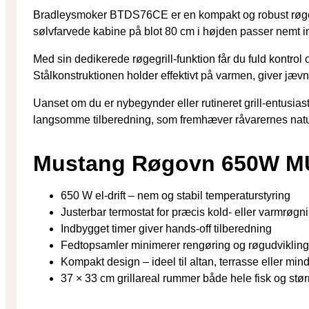
Bradleysmoker BTDS76CE er en kompakt og robust røgeovn
sølvfarvede kabine på blot 80 cm i højden passer nemt in
Med sin dedikerede røgegrill-funktion får du fuld kontrol 
Stålkonstruktionen holder effektivt på varmen, giver jævn 
Uanset om du er nybegynder eller rutineret grill-entusias
langsomme tilberedning, som fremhæver råvarernes naturl
Mustang Røgovn 650W M
650 W el-drift – nem og stabil temperaturstyring
Justerbar termostat for præcis kold- eller varmrøgn
Indbygget timer giver hands-off tilberedning
Fedtopsamler minimerer rengøring og røgudvikling
Kompakt design – ideel til altan, terrasse eller min
37 × 33 cm grillareal rummer både hele fisk og st