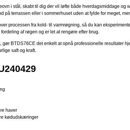
 i stål, skabt til dig der vil løfte både hverdagsmiddage og
d på terrassen eller i sommerhuset uden at fylde for meget, men
over processen fra kold- til varmrøgning, så du kan eksperimenter
fordeling af røgen og er let at rengøre efter brug.
t, gør BTDS76CE det enkelt at opnå professionelle resultater hj
ige saft og kraft.
U240429
ing
dre haver
ørre kødudskæringer