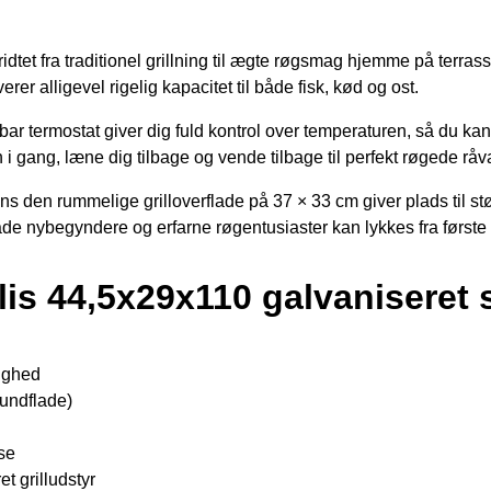
t fra traditionel grillning til ægte røgsmag hjemme på terrasse
er alligevel rigelig kapacitet til både fisk, kød og ost.
bar termostat giver dig fuld kontrol over temperaturen, så du 
 gang, læne dig tilbage og vende tilbage til perfekt røgede råva
ns den rummelige grilloverflade på 37 × 33 cm giver plads til stø
e nybegyndere og erfarne røgentusiaster kan lykkes fra første 
s 44,5x29x110 galvaniseret s
dighed
rundflade)
se
t grilludstyr