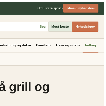
Om
Privatlivspolitik
Tilmeld nyhedsbrev
Mest læste
Nyhedsbrev
Søg
Indretning og dekor
Familieliv
Have og udeliv
Indlæg
 grill og