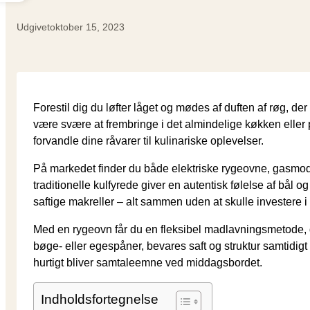
Udgivet
oktober 15, 2023
Forestil dig du løfter låget og mødes af duften af røg, d
være svære at frembringe i det almindelige køkken eller på
forvandle dine råvarer til kulinariske oplevelser.
På markedet finder du både elektriske rygeovne, gasmodel
traditionelle kulfyrede giver en autentisk følelse af bål 
saftige makreller – alt sammen uden at skulle investere i
Med en rygeovn får du en fleksibel madlavningsmetode, d
bøge- eller egespåner, bevares saft og struktur samtidig
hurtigt bliver samtaleemne ved middagsbordet.
Indholdsfortegnelse