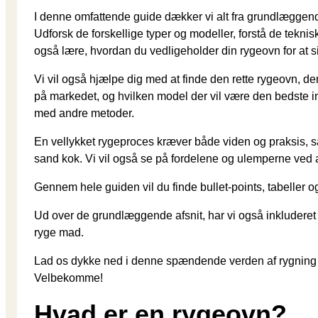
I denne omfattende guide dækker vi alt fra grundlæggende 
Udforsk de forskellige typer og modeller, forstå de tekni
også lære, hvordan du vedligeholder din rygeovn for at si
Vi vil også hjælpe dig med at finde den rette rygeovn, der
på markedet, og hvilken model der vil være den bedste inv
med andre metoder.
En vellykket rygeproces kræver både viden og praksis, så v
sand kok. Vi vil også se på fordelene og ulemperne ved at
Gennem hele guiden vil du finde bullet-points, tabeller o
Ud over de grundlæggende afsnit, har vi også inkluderet e
ryge mad.
Lad os dykke ned i denne spændende verden af rygning 
Velbekomme!
Hvad er en rygeovn?