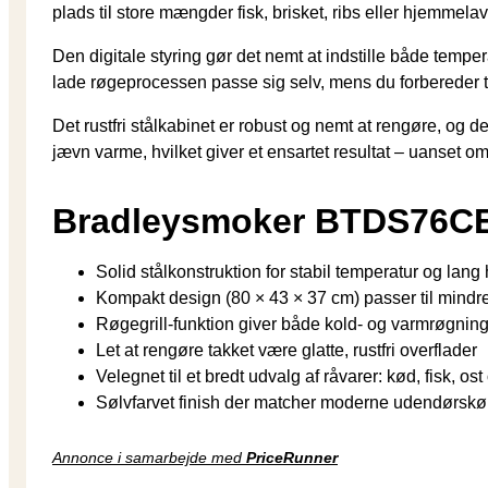
plads til store mængder fisk, brisket, ribs eller hjemme
Den digitale styring gør det nemt at indstille både tempe
lade røgeprocessen passe sig selv, mens du forbereder 
Det rustfri stålkabinet er robust og nemt at rengøre, og 
jævn varme, hvilket giver et ensartet resultat – uanset om
Bradleysmoker BTDS76C
Solid stålkonstruktion for stabil temperatur og lan
Kompakt design (80 × 43 × 37 cm) passer til mind
Røgegrill-funktion giver både kold- og varmrøgnin
Let at rengøre takket være glatte, rustfri overflader
Velegnet til et bredt udvalg af råvarer: kød, fisk, ost
Sølvfarvet finish der matcher moderne udendørsk
Annonce i samarbejde med
PriceRunner