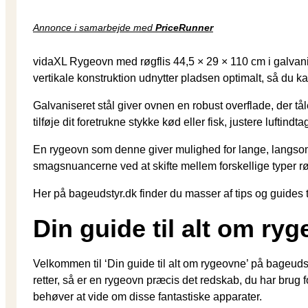
Annonce i samarbejde med
PriceRunner
vidaXL Rygeovn med røgflis 44,5 × 29 × 110 cm i galvanise
vertikale konstruktion udnytter pladsen optimalt, så du k
Galvaniseret stål giver ovnen en robust overflade, der tå
tilføje dit foretrukne stykke kød eller fisk, justere luftind
En rygeovn som denne giver mulighed for lange, langsom
smagsnuancerne ved at skifte mellem forskellige typer røgf
Her på bageudstyr.dk finder du masser af tips og guides til
Din guide til alt om ry
Velkommen til ‘Din guide til alt om rygeovne’ på bageudst
retter, så er en rygeovn præcis det redskab, du har brug 
behøver at vide om disse fantastiske apparater.