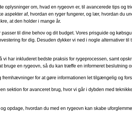
oplysninger om, hvad en rygeovn er, til avancerede tips og tric
ske aspekter af, hvordan en ryger fungerer, og lær, hvordan du un
kre, at den holder i mange år.
 passer til dine behov og dit budget. Vores prisguide og købsguid
estering for dig. Desuden dykker vi ned i nogle alternativer til
i har inkluderet bedste praksis for rygeprocessen, samt opskrifte
 bruge en rygeovn, så du kan træffe en informeret beslutning om, 
g fremhævninger for at gøre informationen let tilgængelig og fors
n sektion for avanceret brug, hvor vi går i dybden med teknikker
og opdage, hvordan du med en rygeovn kan skabe uforglemmeli