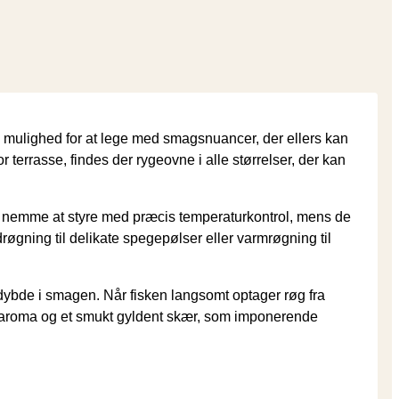
dig mulighed for at lege med smagsnuancer, der ellers kan
 terrasse, findes der rygeovne i alle størrelser, der kan
 er nemme at styre med præcis temperaturkontrol, mens de
drøgning til delikate spegepølser eller varmrøgning til
dybde i smagen. Når fisken langsomt optager røg fra
isk aroma og et smukt gyldent skær, som imponerende