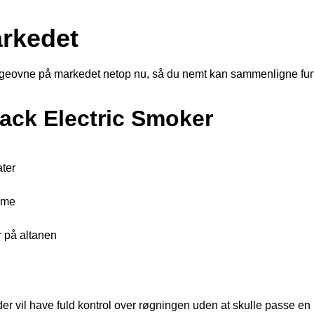
rkedet
rygeovne på markedet netop nu, så du nemt kan sammenligne funk
ack Electric Smoker
ater
rme
r på altanen
der vil have fuld kontrol over røgningen uden at skulle passe en