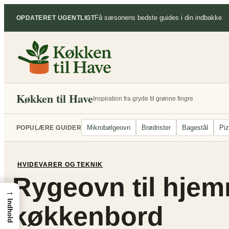
Spring
Få sæsonens bedste guides i din indbakke
OPDATERET UGENTLIGT
til
indhold
Køkken til Have
Inspiration fra gryde til grønne fingre
Mikrobølgeovn
Brødrister
Bagestål
Pi
POPULÆRE GUIDER
HVIDEVARER OG TEKNIK
Rygeovn til hjem
→
Indhold
køkkenbord