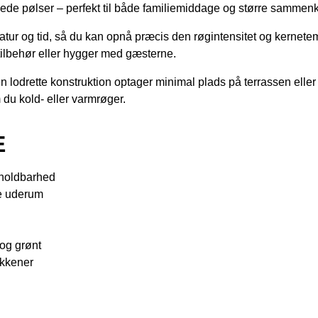
lavede pølser – perfekt til både familiemiddage og større sammen
ratur og tid, så du kan opnå præcis den røgintensitet og kernete
tilbehør eller hygger med gæsterne.
den lodrette konstruktion optager minimal plads på terrassen elle
 du kold- eller varmrøger.
E
g holdbarhed
re uderum
g
 og grønt
økkener