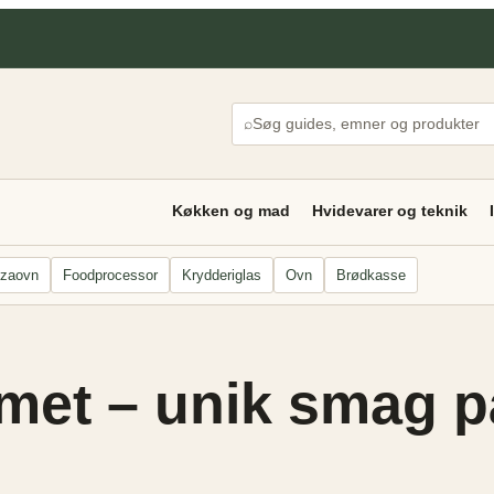
⌕
Køkken og mad
Hvidevarer og teknik
zzaovn
Foodprocessor
Krydderiglas
Ovn
Brødkasse
met – unik smag på