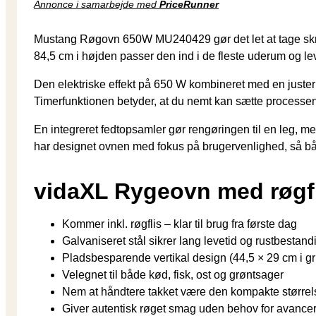
Annonce i samarbejde med
PriceRunner
Mustang Røgovn 650W MU240429 gør det let at tage skridte
84,5 cm i højden passer den ind i de fleste uderum og lever
Den elektriske effekt på 650 W kombineret med en juster
Timerfunktionen betyder, at du nemt kan sætte processen i
En integreret fedtopsamler gør rengøringen til en leg, me
har designet ovnen med fokus på brugervenlighed, så båd
vidaXL Rygeovn med røgfli
Kommer inkl. røgflis – klar til brug fra første dag
Galvaniseret stål sikrer lang levetid og rustbestan
Pladsbesparende vertikal design (44,5 × 29 cm i g
Velegnet til både kød, fisk, ost og grøntsager
Nem at håndtere takket være den kompakte størrel
Giver autentisk røget smag uden behov for avancere